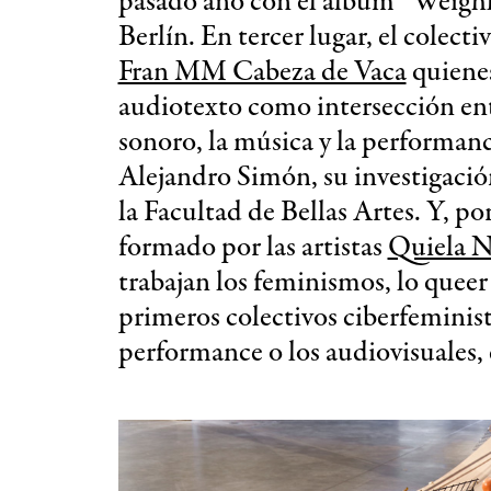
pasado año con el álbum “Weighle
Berlín. En tercer lugar, el colec
Fran MM Cabeza de Vaca
quienes
audiotexto como intersección entre
sonoro, la música y la performance
Alejandro Simón, su investigación
la Facultad de Bellas Artes. Y, po
formado por las artistas
Quiela 
trabajan los feminismos, lo queer y
primeros colectivos ciberfeminist
performance o los audiovisuales, 