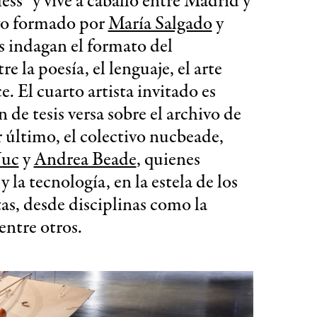
ss” y vive a caballo entre Madrid y
tivo formado por
María Salgado
y
 indagan el formato del
 la poesía, el lenguaje, el arte
. El cuarto artista invitado es
 de tesis versa sobre el archivo de
r último, el colectivo nucbeade,
Nuc
y
Andrea Beade
, quienes
 la tecnología, en la estela de los
as, desde disciplinas como la
entre otros.