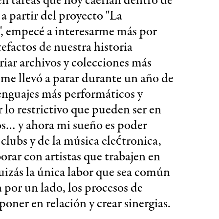
n tareas que hoy caerían dentro de
a partir del proyecto "La
s", empecé a interesarme más por
tefactos de nuestra historia
iar archivos y colecciones más
o me llevó a parar durante un año de
lenguajes más performáticos y
 lo restrictivo que pueden ser en
vos… y ahora mi sueño es poder
lubs y de la música elećtronica,
orar con artistas que trabajen en
 quizás la única labor que sea común
 por un lado, los procesos de
poner en relación y crear sinergias.