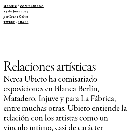
Madriz
/
Comisariado
24 de June 2015
por
Irene Calvo
Tweet
·
Share
Relaciones artísticas
Nerea Ubieto ha comisariado
exposiciones en Blanca Berlín,
Matadero, Injuve y para La Fábrica,
entre muchas otras. Ubieto entiende la
relación con los artistas como un
vínculo íntimo, casi de carácter