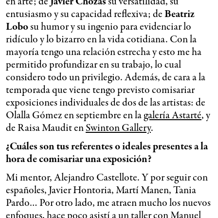
en arte; de
Javier Chozas
su versatilidad, su
entusiasmo y su capacidad reflexiva; de
Beatriz
Lobo
su humor y su ingenio para evidenciar lo
ridículo y lo bizarro en la vida cotidiana. Con la
mayoría tengo una relación estrecha y esto me ha
permitido profundizar en su trabajo, lo cual
considero todo un privilegio. Además, de cara a la
temporada que viene tengo previsto comisariar
exposiciones individuales de dos de las artistas: de
Olalla Gómez en septiembre en la
galería Astarté
, y
de Raisa Maudit en
Swinton Gallery
.
¿Cuáles son tus referentes o ideales presentes a la
hora de comisariar una exposición?
Mi mentor, Alejandro Castellote. Y por seguir con
españoles, Javier Hontoria, Martí Manen, Tania
Pardo… Por otro lado, me atraen mucho los nuevos
enfoques, hace poco asistí a un taller con Manuel