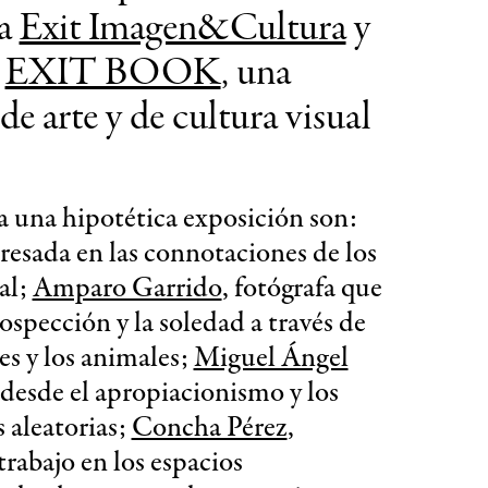
ea
Exit Imagen&Cultura
y
e
EXIT BOOK
, una
 de arte y de cultura visual
ía una hipotética exposición son:
teresada en las connotaciones de los
al;
Amparo Garrido
, fotógrafa que
ospección y la soledad a través de
es y los animales;
Miguel Ángel
a desde el apropiacionismo y los
 aleatorias;
Concha Pérez
,
trabajo en los espacios