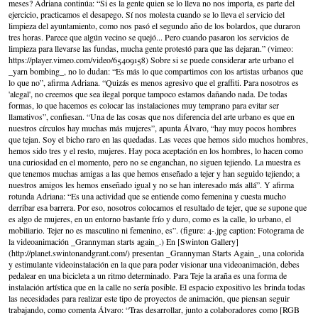
meses? Adriana continúa: “Si es la gente quien se lo lleva no nos importa, es parte del
ejercicio, practicamos el desapego. Sí nos molesta cuando se lo lleva el servicio del
limpieza del ayuntamiento, como nos pasó el segundo año de los bolardos, que duraron
tres horas. Parece que algún vecino se quejó... Pero cuando pasaron los servicios de
limpieza para llevarse las fundas, mucha gente protestó para que las dejaran.” (vimeo:
https://player.vimeo.com/video/65409158) Sobre si se puede considerar arte urbano el
_yarn bombing_, no lo dudan: “Es más lo que compartimos con los artistas urbanos que
lo que no”, afirma Adriana. “Quizás es menos agresivo que el graffiti. Para nosotros es
'alegal', no creemos que sea ilegal porque tampoco estamos dañando nada. De todas
formas, lo que hacemos es colocar las instalaciones muy temprano para evitar ser
llamativos”, confiesan. “Una de las cosas que nos diferencia del arte urbano es que en
nuestros círculos hay muchas más mujeres”, apunta Álvaro, “hay muy pocos hombres
que tejan. Soy el bicho raro en las quedadas. Las veces que hemos sido muchos hombres,
hemos sido tres y el resto, mujeres. Hay poca aceptación en los hombres, lo hacen como
una curiosidad en el momento, pero no se enganchan, no siguen tejiendo. La muestra es
que tenemos muchas amigas a las que hemos enseñado a tejer y han seguido tejiendo; a
nuestros amigos les hemos enseñado igual y no se han interesado más allá”. Y afirma
rotunda Adriana: “Es una actividad que se entiende como femenina y cuesta mucho
derribar esa barrera. Por eso, nosotros colocamos el resultado de tejer, que se supone que
es algo de mujeres, en un entorno bastante frío y duro, como es la calle, lo urbano, el
mobiliario. Tejer no es masculino ni femenino, es”. (figure: 4-.jpg caption: Fotograma de
la videoanimación _Grannyman starts again_.) En [Swinton Gallery]
(http://planet.swintonandgrant.com/) presentan _Grannyman Starts Again_, una colorida
y estimulante videoinstalación en la que para poder visionar una videoanimación, debes
pedalear en una bicicleta a un ritmo determinado. Para Teje la araña es una forma de
instalación artística que en la calle no sería posible. El espacio expositivo les brinda todas
las necesidades para realizar este tipo de proyectos de animación, que piensan seguir
trabajando, como comenta Álvaro: “Tras desarrollar, junto a colaboradores como [RGB