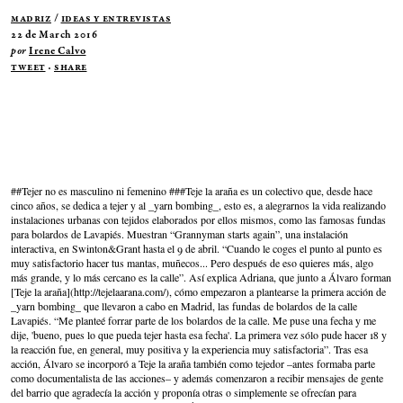
Madriz
/
Ideas y Entrevistas
22 de March 2016
por
Irene Calvo
Tweet
·
Share
##Tejer no es masculino ni femenino ###Teje la araña es un colectivo que, desde hace
cinco años, se dedica a tejer y al _yarn bombing_, esto es, a alegrarnos la vida realizando
instalaciones urbanas con tejidos elaborados por ellos mismos, como las famosas fundas
para bolardos de Lavapiés. Muestran “Grannyman starts again”, una instalación
interactiva, en Swinton&Grant hasta el 9 de abril. “Cuando le coges el punto al punto es
muy satisfactorio hacer tus mantas, muñecos... Pero después de eso quieres más, algo
más grande, y lo más cercano es la calle”. Así explica Adriana, que junto a Álvaro forman
[Teje la araña](http://tejelaarana.com/), cómo empezaron a plantearse la primera acción de
_yarn bombing_ que llevaron a cabo en Madrid, las fundas de bolardos de la calle
Lavapiés. “Me planteé forrar parte de los bolardos de la calle. Me puse una fecha y me
dije, 'bueno, pues lo que pueda tejer hasta esa fecha'. La primera vez sólo pude hacer 18 y
la reacción fue, en general, muy positiva y la experiencia muy satisfactoria”. Tras esa
acción, Álvaro se incorporó a Teje la araña también como tejedor –antes formaba parte
como documentalista de las acciones– y además comenzaron a recibir mensajes de gente
del barrio que agradecía la acción y proponía otras o simplemente se ofrecían para