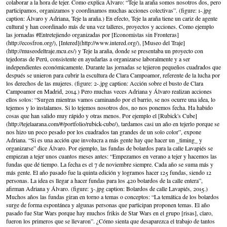
colaborar a la hora de tejer. Como explica Álvaro: “Teje la araña somos nosotros dos, pero
participamos, organizamos y coordinamos muchas acciones colectivas”. (figure: 1-.jpg
caption: Álvaro y Adriana, Teje la araña.) En efecto, Teje la araña tiene un cariz de agente
cultural y han coordinado más de una vez talleres, proyectos y acciones. Como ejemplo
las jornadas #Entretejiendo organizadas por [Economistas sin Fronteras]
(http://ecosfron.org/), [Intered](http://www.intered.org/), [Museo del Traje]
(http://museodeltraje.mcu.es/) y Teje la araña, donde se presentaba un proyecto con
tejedoras de Perú, consistente en ayudarlas a organizarse laboralmente y a ser
independientes económicamente. Durante las jornadas se tejieron pequeños cuadrados que
después se unieron para cubrir la escultura de Clara Campoamor, referente de la lucha por
los derechos de las mujeres. (figure: 2-.jpg caption: Acción sobre el busto de Clara
Campoamor en Madrid, 2014.) Pero muchas veces Adriana y Álvaro realizan acciones
ellos solos: “Surgen mientras vamos caminando por el barrio, se nos ocurre una idea, lo
tejemos y lo instalamos. Si lo tejemos nosotros dos, no nos ponemos fecha. Ha habido
cosas que han salido muy rápido y otras menos. Por ejemplo el [Rubick's Cube]
(http://tejelaarana.com/#/portfolio/rubick-cube/), tardamos casi un año en tejerlo porque se
nos hizo un poco pesado por los cuadrados tan grandes de un solo color”, expone
Adriana. “Si es una acción que involucra a más gente hay que hacer un _timing_ y
organizarse” dice Álvaro. Por ejemplo, las fundas de bolardos para la calle Lavapiés se
empiezan a tejer unos cuantos meses antes: “Empezamos en verano a tejer y hacemos las
fundas que dé tiempo. La fecha es el 7 de noviembre siempre. Cada año se suma más y
más gente. El año pasado fue la quinta edición y logramos hacer 125 fundas, siendo 12
personas. La idea es llegar a hacer fundas para los 420 bolardos de la calle entera”,
afirman Adriana y Álvaro. (figure: 3-.jpg caption: Bolardos de calle Lavapiés, 2015.)
Muchos años las fundas giran en torno a temas o conceptos: “La temática de los bolardos
surge de forma espontánea y algunas personas que participan proponen temas. El año
pasado fue Star Wars porque hay muchos frikis de Star Wars en el grupo [risas], claro,
fueron los primeros que se llevaron”. ¿Cómo sienta que desaparezca el trabajo de tantos