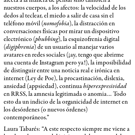
afecta a la manera de pensar sino también a
nuestros cuerpos, a los afectos: la velocidad de los
dedos al teclear, el miedo a salir de casa sin el
teléfono móvil (
nomofobia
), la distracción en
conversaciones físicas por mirar un dispositivo
electrónico (
phubbing
), la esquizofrenia digital
(
digiphrenia
) de un usuario al manejar varios
avatares en redes sociales (¡ay, tengo que abrirme
una cuenta de Instagram pero ya!), la imposibilidad
de distinguir entre una noticia real e irónica en
internet (Ley de Poe), la procastinación, dislexia,
ansiedad (appsiedad), continua
hiperexpresividad
en RRSS, la amnesia legitimada o anomia… Todo
esto da un indicio de la organicidad de internet en
los desórdenes (o nuevos órdenes)
contemporáneos.”
Laura Tabarés: “A este respecto siempre me viene a