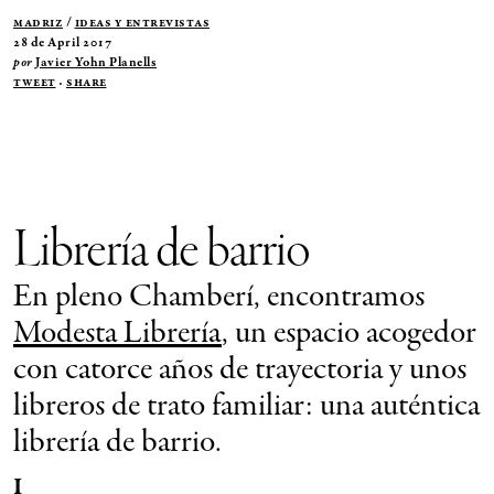
Madriz
/
Ideas y Entrevistas
28 de April 2017
por
Javier Yohn Planells
Tweet
·
Share
Librería de barrio
En pleno Chamberí, encontramos
Modesta Librería
, un espacio acogedor
con catorce años de trayectoria y unos
libreros de trato familiar: una auténtica
librería de barrio.
I